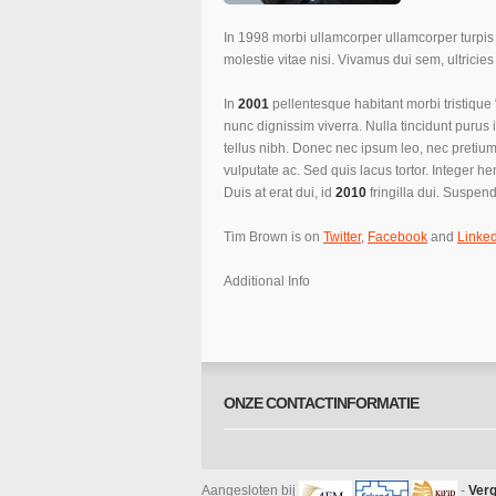
In 1998 morbi ullamcorper ullamcorper turpi
molestie vitae nisi. Vivamus dui sem, ultricie
In
2001
pellentesque habitant morbi tristiqu
nunc dignissim viverra. Nulla tincidunt puru
tellus nibh. Donec nec ipsum leo, nec pretiu
vulputate ac. Sed quis lacus tortor. Integer h
Duis at erat dui, id
2010
fringilla dui. Suspend
Tim Brown is on
Twitter
,
Facebook
and
Linke
Additional Info
ONZE CONTACTINFORMATIE
Aangesloten bij
-
Verg