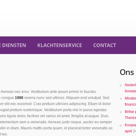
 DIENSTEN
KLACHTENSERVICE
CONTACT
Ons 
Nederl
bouwpr
si. Aenean nec eros. Vestibulum ante ipsum primis in faucibu.
e congue
1986
viverra nunc sed ultrices. Aliquam erat volutpat. Sed
Minder
r elit nec euismod. Cras pretium ultricies adipiscing. Etiam id dolor
financ
feugiat pretium scelerisque. Vestibulum porta nisi in purus egestas
Britse
ris ligula dolor, facilisis vel varius sit amet, fringilla at augue. Duis
There
elementum sem a venenatis. Aenean justo neque, auctor eu semper
Koopwo
tudin in diam. Mauris mattis porta quam, id placerat tortor venenatis ac.
april
2
t leo.