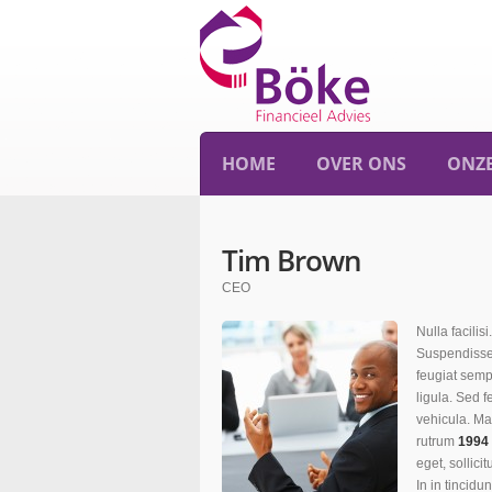
HOME
OVER ONS
ONZE
Tim Brown
CEO
Nulla facili
Suspendiss
feugiat sempe
ligula. Sed 
vehicula. Mau
rutrum
1994
eget, sollici
In in tincidun