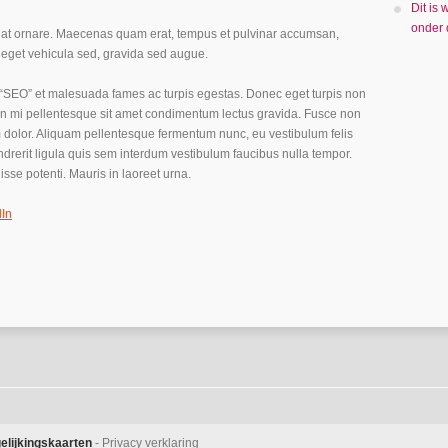
Dit is
onder
s at ornare. Maecenas quam erat, tempus et pulvinar accumsan,
s eget vehicula sed, gravida sed augue.
e “SEO” et malesuada fames ac turpis egestas. Donec eget turpis non
s in mi pellentesque sit amet condimentum lectus gravida. Fusce non
m dolor. Aliquam pellentesque fermentum nunc, eu vestibulum felis
endrerit ligula quis sem interdum vestibulum faucibus nulla tempor.
isse potenti. Mauris in laoreet urna.
dIn
elijkingskaarten
-
Privacy verklaring