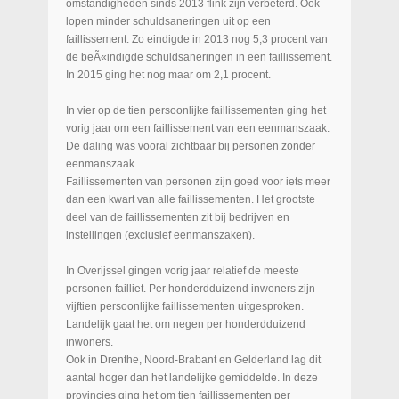
omstandigheden sinds 2013 flink zijn verbeterd. Ook
lopen minder schuldsaneringen uit op een
faillissement. Zo eindigde in 2013 nog 5,3 procent van
de beÃ«indigde schuldsaneringen in een faillissement.
In 2015 ging het nog maar om 2,1 procent.
In vier op de tien persoonlijke faillissementen ging het
vorig jaar om een faillissement van een eenmanszaak.
De daling was vooral zichtbaar bij personen zonder
eenmanszaak.
Faillissementen van personen zijn goed voor iets meer
dan een kwart van alle faillissementen. Het grootste
deel van de faillissementen zit bij bedrijven en
instellingen (exclusief eenmanszaken).
In Overijssel gingen vorig jaar relatief de meeste
personen failliet. Per honderdduizend inwoners zijn
vijftien persoonlijke faillissementen uitgesproken.
Landelijk gaat het om negen per honderdduizend
inwoners.
Ook in Drenthe, Noord-Brabant en Gelderland lag dit
aantal hoger dan het landelijke gemiddelde. In deze
provincies ging het om tien faillissementen per