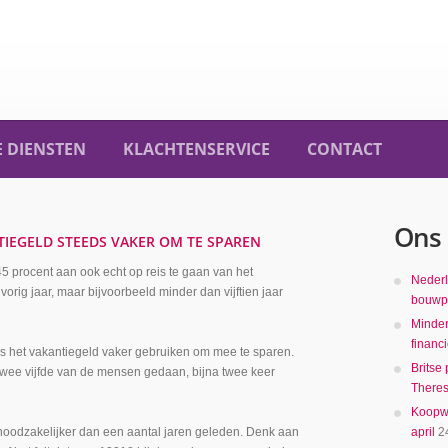
 DIENSTEN
KLACHTENSERVICE
CONTACT
Ons 
IEGELD STEEDS VAKER OM TE SPAREN
5 procent aan ook echt op reis te gaan van het
Nederl
vorig jaar, maar bijvoorbeeld minder dan vijftien jaar
bouwpr
Minder
financ
s het vakantiegeld vaker gebruiken om mee te sparen.
Britse
 twee vijfde van de mensen gedaan, bijna twee keer
There
Koopwo
noodzakelijker dan een aantal jaren geleden. Denk aan
april
2