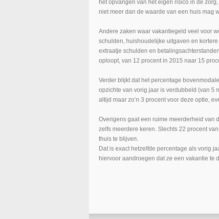
het opvangen van het eigen risico in de zorg,
niet meer dan de waarde van een huis mag 
Andere zaken waar vakantiegeld veel voor wor
schulden, huishoudelijke uitgaven en kortere u
extraatje schulden en betalingsachterstanden 
oploopt, van 12 procent in 2015 naar 15 procen
Verder blijkt dat het percentage bovenmodale
opzichte van vorig jaar is verdubbeld (van 5 
altijd maar zo’n 3 procent voor deze optie, e
Overigens gaat een ruime meerderheid van d
zelfs meerdere keren. Slechts 22 procent van
thuis te blijven.
Dat is exact hetzelfde percentage als vorig j
hiervoor aandroegen dat ze een vakantie te 