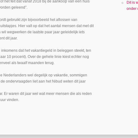
 of het feit dat vanaf 2018 bij de aankoop van een huis
Dit is
worden geleend”.
onder
dt gebruikt zijn bijvoorbeeld het aflossen van
itstapjes. Hier valt op dat het aantal mensen dat met dit
wil wegwerken de laatste paar jaar geleidelijk iets
t dit jaar.
 inkomens dat het vakantiegeld in beleggen steekt, ten
naar 10 procent). Over de gehele linie kiest echter nog
venveel als twaalf maanden terug.
e Nederlanders wel degelijk op vakantie, sommigen
 de ondervraagden liet aan het Nibud weten dit jaar
aar. Er waren dit jaar wel wat meer mensen die als reden
duur vinden.